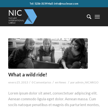
Tel: 5236-3159 Mail: info@nucleoar.com
What a wild ride!
/
/
/
enero 25, 2013
0 Comentarios
en
News
por
admin_NICARGO
Lorem ipsum dolor sit amet, consectetuer adipiscing elit.
Aenean commodo ligula eget dolor. Aenean massa. Cum
sociis natoque penatibus et magnis dis parturient montes,